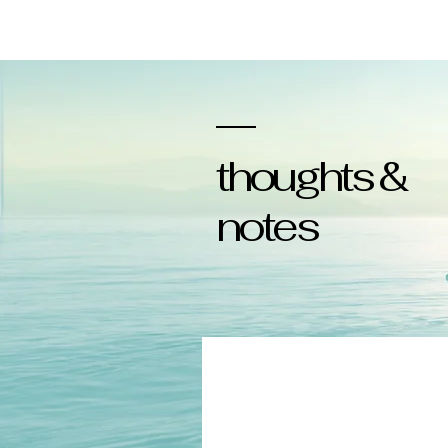
thoughts &
notes